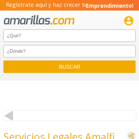
Regístrate aquí y haz crecer tu
Emprendimiento!

Servicios Legales Amalfi