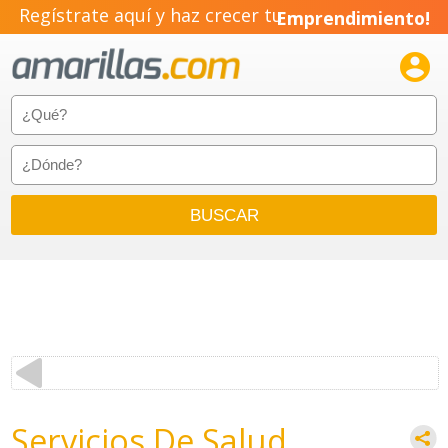
Regístrate aquí y haz crecer tu
Emprendimiento!

Servicios De Salud