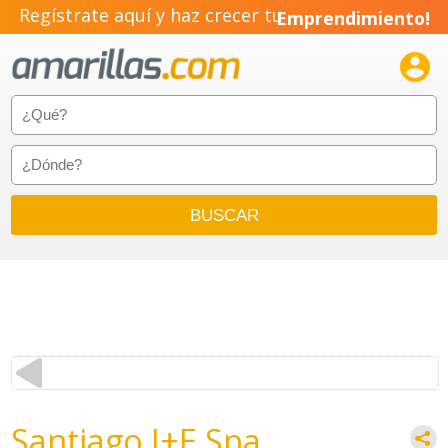
Regístrate aquí y haz crecer tu
Emprendimiento!

Santiago I+E Spa