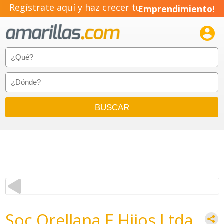
Regístrate aquí y haz crecer tu
Emprendimiento!

Soc Orellana E Hijos Ltda