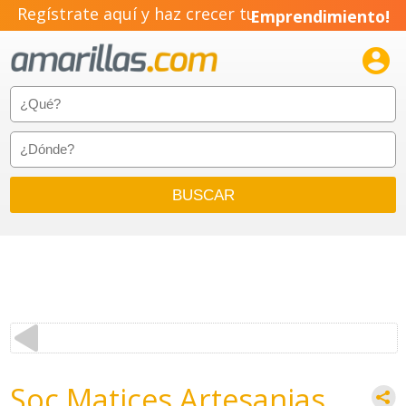
Regístrate aquí y haz crecer tu
Emprendimiento!

Soc Matices Artesanias