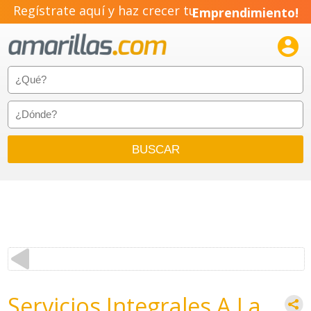
Regístrate aquí y haz crecer tu
Emprendimiento!

Servicios Integrales A La