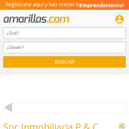
Regístrate aquí y haz crecer tu
Emprendimiento!

Soc Inmobiliaria P & C