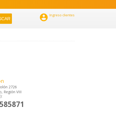

Ingreso clientes
ón
Colón 2726
, Región VIII
):
2585871