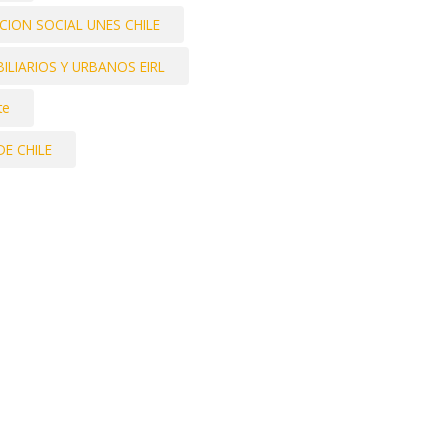
ION SOCIAL UNES CHILE
LIARIOS Y URBANOS EIRL
te
E CHILE