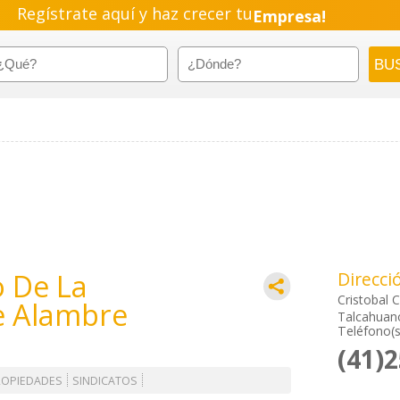
Regístrate aquí y haz crecer tu
Empresa!
Negocio!
Pyme!
Emprendimiento!
o De La
Direcci
Cristobal 
e Alambre
Talcahuano
Teléfono(s
(41)
ROPIEDADES
SINDICATOS