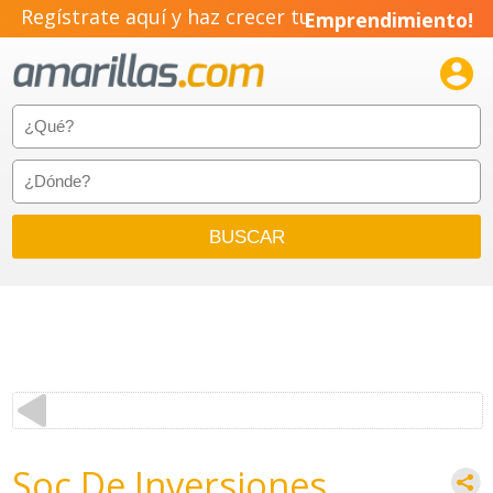
Regístrate aquí y haz crecer tu
Emprendimiento!

Soc De Inversiones