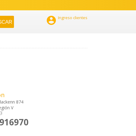

Ingreso clientes
ón
Mackenn 874
egión V
):
2916970