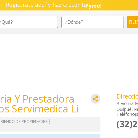
Negocio!
Regístrate aquí y haz crecer tu
Pyme!
Emprendimiento!
ria Y Prestadora
Direcci
B Vicuna 
os Servimedica Li
Quilpué, R
Teléfono(s
(32)
RRIENDO DE PROPIEDADES