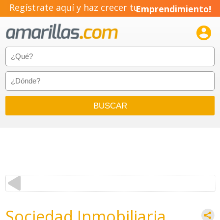
Regístrate aquí y haz crecer tu
Emprendimiento!

Sociedad Inmobiliaria