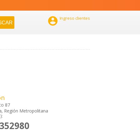

Ingreso clientes
ón
co 87
a, Región Metropolitana
):
3352980