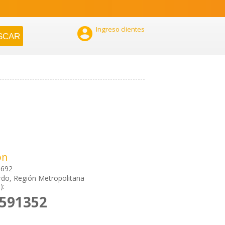

Ingreso clientes
ón
 692
do, Región Metropolitana
):
8591352