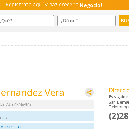
Regístrate aquí y haz crecer tu
Negocio!
Pyme!
Emprendimiento!
Hernandez Vera
Direcci
Eyzaguirre
San Bernar
CLETAS
ARMERIAS
Teléfono(s
(2)2
ERIAS
 Mercantil.com