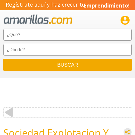
Regístrate aquí y haz crecer tu
Emprendimiento!

Sociedad Explotacion Y