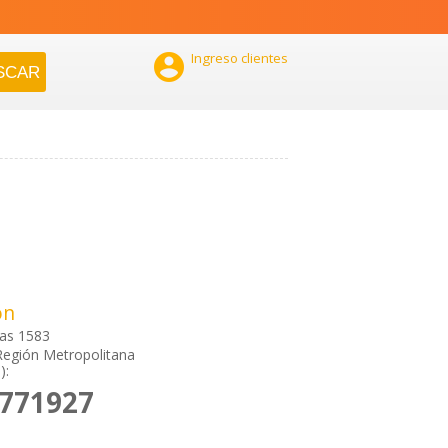

Ingreso clientes
ón
ras 1583
Región Metropolitana
):
2771927