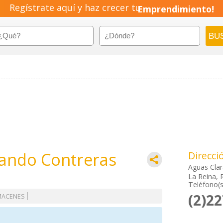
Regístrate aquí y haz crecer tu
Emprendimiento!
nando Contreras
Direcci
Aguas Cla
La Reina, 
Teléfono(s
(2)2
MACENES