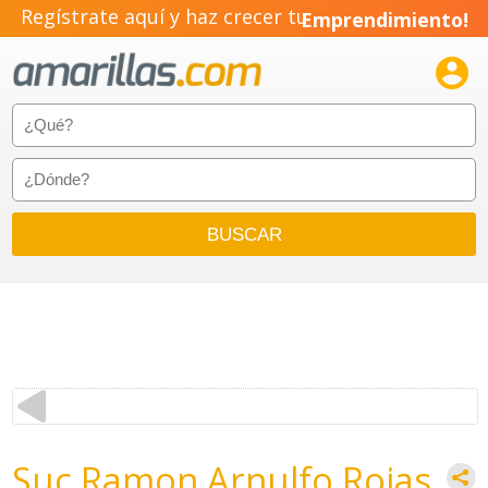
Regístrate aquí y haz crecer tu
Emprendimiento!

Suc Ramon Arnulfo Rojas