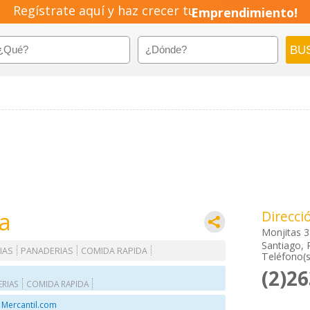
Regístrate aquí y haz crecer tu
Emprendimiento!
a
Direcci
Monjitas 
Santiago, 
IAS
PANADERIAS
COMIDA RAPIDA
Teléfono(s
(2)2
RIAS
COMIDA RAPIDA
 Mercantil.com