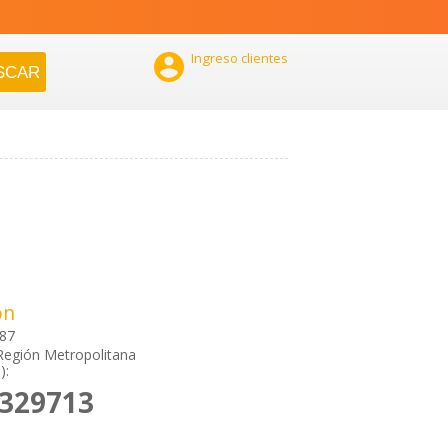

Ingreso clientes
ón
387
Región Metropolitana
):
6329713