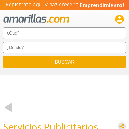
Regístrate aquí y haz crecer tu
Emprendimiento!

Servicios Publicitarios