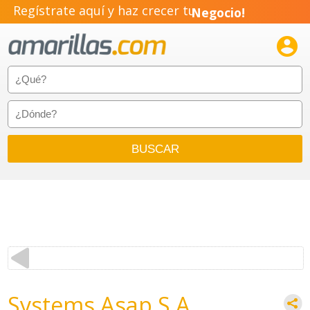
Regístrate aquí y haz crecer tu
Negocio!
Pyme!

Emprendimiento!
Systems Asap S A