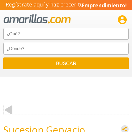
Regístrate aquí y haz crecer tu
Emprendimiento!

Sucesion Gervacio