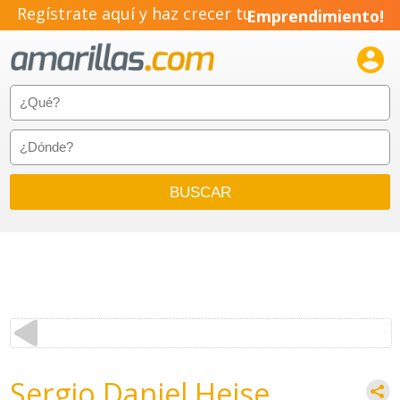
Regístrate aquí y haz crecer tu
Emprendimiento!

Sergio Daniel Heise