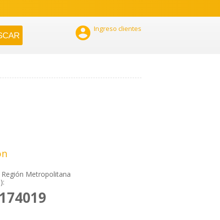

Ingreso clientes
ón
 Región Metropolitana
):
8174019