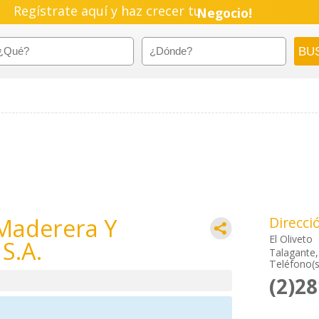
Regístrate aquí y haz crecer tu
Negocio!
Pyme!
Emprendimiento!
 Maderera Y
Direcci
El Oliveto
S.A.
Talagante,
Teléfono(s
(2)2