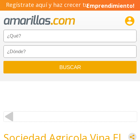
Regístrate aquí y haz crecer tu
Emprendimiento!

Sociedad Agricola Vina El