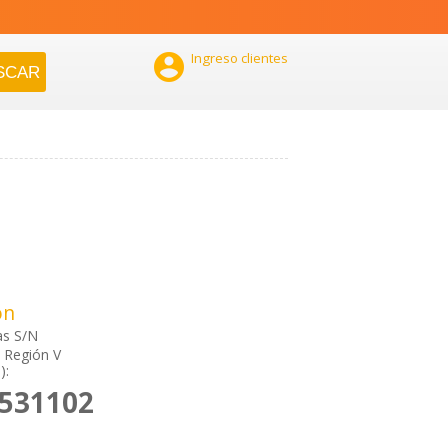

Ingreso clientes
ón
as S/N
, Región V
):
2531102