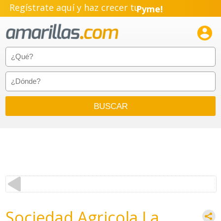
Regístrate aquí y haz crecer tu
Pyme!
Emprendimiento!

Sociedad Agricola La