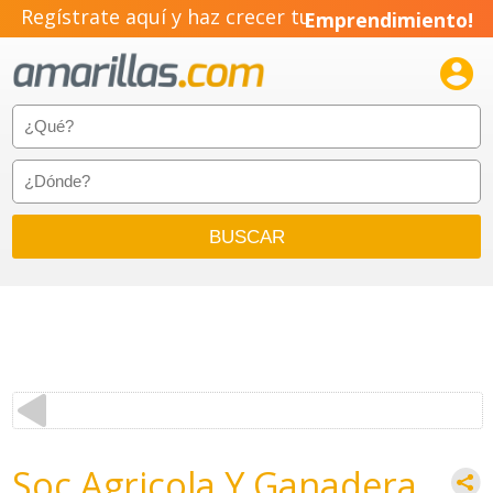
Regístrate aquí y haz crecer tu
Emprendimiento!

Soc Agricola Y Ganadera