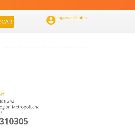

Ingreso clientes
ón
uda 242
 Región Metropolitana
):
8310305