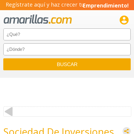
Regístrate aquí y haz crecer tu
Emprendimiento!

Sociedad De Inversiones