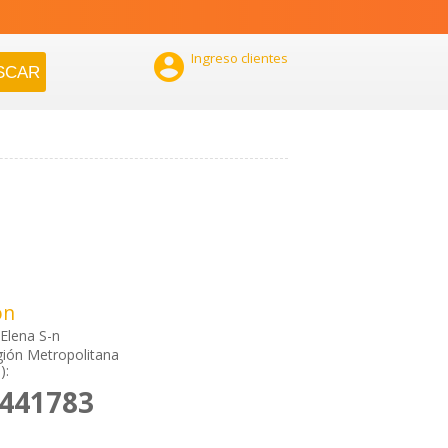

Ingreso clientes
ón
Elena S-n
gión Metropolitana
):
8441783