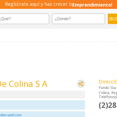
Regístrate aquí y haz crecer tu
Emprendimiento!
De Colina S A
Direcci
Fundo Sta 
Colina, Re
Teléfono(s
(2)2
 Mercantil.com