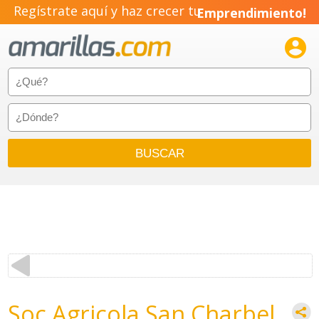
Regístrate aquí y haz crecer tu
Emprendimiento!

Soc Agricola San Charbel