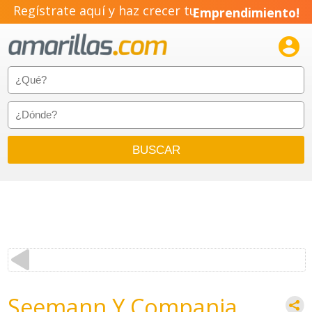
Regístrate aquí y haz crecer tu
Emprendimiento!

Seemann Y Compania