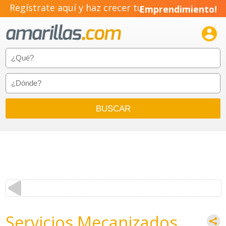
Regístrate aquí y haz crecer tu
Emprendimiento!

Servicios Mecanizados