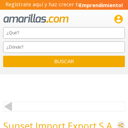
Regístrate aquí y haz crecer tu
Emprendimiento!

Sunset Import Export S.A.