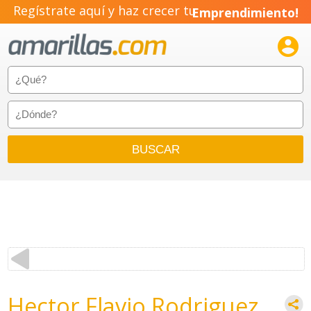
Regístrate aquí y haz crecer tu
Emprendimiento!

Hector Flavio Rodriguez