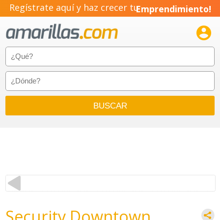
Regístrate aquí y haz crecer tu
Emprendimiento!

Security Downtown