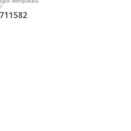
 Región Metropolitana
):
4711582