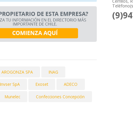
Cerrillos,
Teléfono(s
(9)9
dad AROGONZA SPA
INAG
Invser SpA
Exoset
ADECO
Munelec
Confecciones Concepción