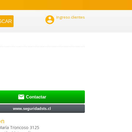

Ingreso clientes

Contactar
www.seguridadsts.cl
ón
María Troncoso 3125