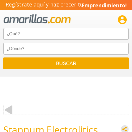
Regístrate aquí y haz crecer tu
Emprendimiento!

Stannum Electrolitics