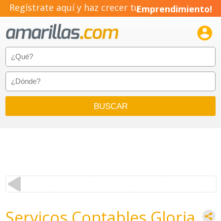
Regístrate aquí y haz crecer tu
Emprendimiento!

Servicos Contables Gloria