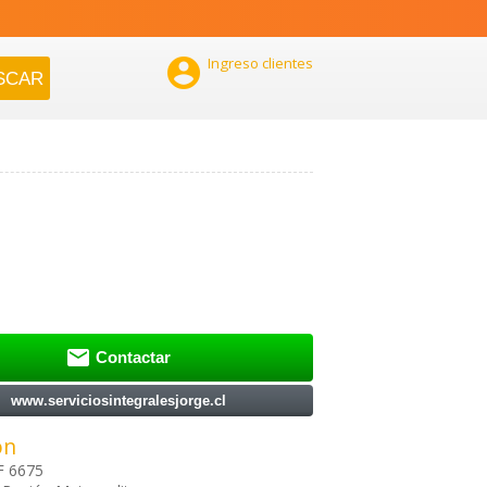

Ingreso clientes

Contactar
www.serviciosintegralesjorge.cl
ón
F 6675