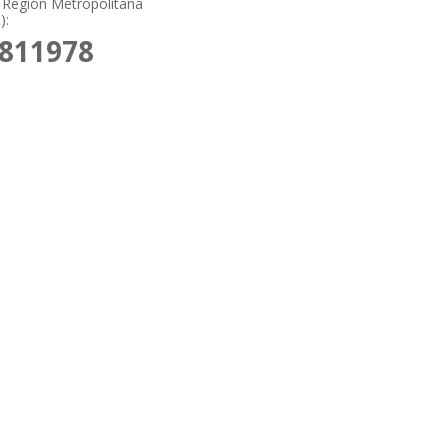
 Región Metropolitana
):
9811978