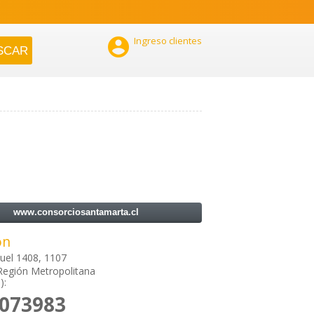

Ingreso clientes
www.consorciosantamarta.cl
ón
uel 1408, 1107
Región Metropolitana
):
4073983