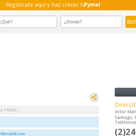
Regístrate aquí y haz crecer tu
Pyme!
Emprendimiento!
Direcci
S Y RILES
Victor Man
Santiago, 
Teléfono(s
(2)2
 Mercantil.com