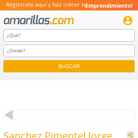
Regístrate aquí y haz crecer tu
Emprendimiento!

Sanchez Pimentel Jorge