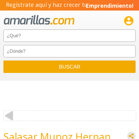
Regístrate aquí y haz crecer tu
Emprendimiento!

Salasar Munoz Hernan