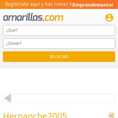
Regístrate aquí y haz crecer tu
Emprendimiento!

Hernanche2005