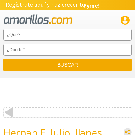
Regístrate aquí y haz crecer tu
Pyme!
Emprendimiento!

Hernan E. Julio Illanes