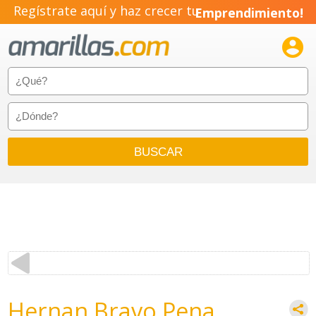
Regístrate aquí y haz crecer tu
Emprendimiento!

Hernan Bravo Pena