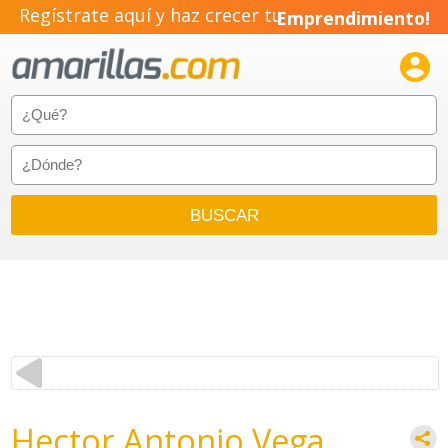
Regístrate aquí y haz crecer tu
Emprendimiento!

Hector Antonio Vega