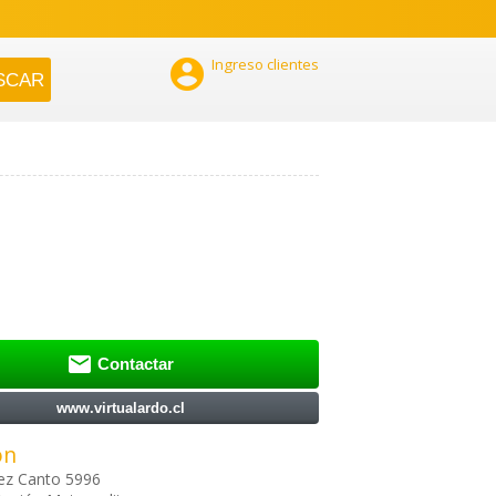

Ingreso clientes

Contactar
www.virtualardo.cl
ón
ez Canto 5996