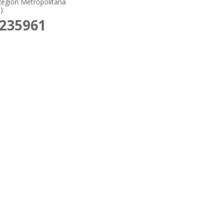
Región Metropolitana
):
6235961