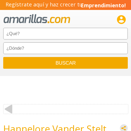
Regístrate aquí y haz crecer tu
Emprendimiento!

Hannelore Vander Stelt