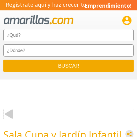
Regístrate aquí y haz crecer tu
Emprendimiento!

Sala Cuna y Jardín Infantil