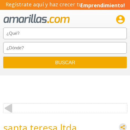
Regístrate aquí y haz crecer tu
Emprendimiento!

santa teresa ltda.